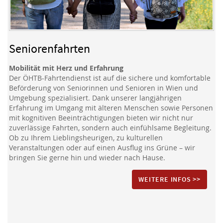
Barrierefreier Omnibus
Seniorenfahrten
Barrierefrei Reisen!
Mobilität mit Herz und Erfahrung
Das barrierefreie Reisen ist nun auch von größeren Gruppen
Der ÖHTB-Fahrtendienst ist auf die sichere und komfortable
in nur einem Fahrzeug möglich! Ob Schullandwochen,
Beförderung von Seniorinnen und Senioren in Wien und
Fahrten in die Bundesländer oder ein Ausflug in Wien, mit
Umgebung spezialisiert. Dank unserer langjährigen
unserem Omnibus problemlos machbar!
Erfahrung im Umgang mit älteren Menschen sowie Personen
mit kognitiven Beeinträchtigungen bieten wir nicht nur
zuverlässige Fahrten, sondern auch einfühlsame Begleitung.
WEITERE INFOS >>
Ob zu Ihrem Lieblingsheurigen, zu kulturellen
Veranstaltungen oder auf einen Ausflug ins Grüne – wir
bringen Sie gerne hin und wieder nach Hause.
WEITERE INFOS >>