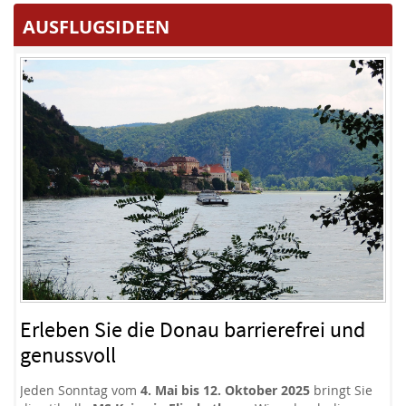
AUSFLUGSIDEEN
Mi
A
Erleben Sie die Donau barrierefrei und
genussvoll
Ent
ent
Wi
Jeden Sonntag vom
4. Mai bis 12. Oktober 2025
bringt Sie